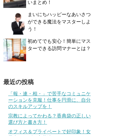
いまとめ！
まいにちハッピーなあいさつ
ができる魔法をマスターしよ
う！
初めてでも安心！簡単にマス
ターできる訪問マナーとは？
最近の投稿
「報・連・相・」で苦手なコミュニケ
ーションを克服！仕事を円滑に、自分
のスキルアップを！
宗教によってかわる？香典袋の正しい
選び方と書き方！
オフィス＆プライベートで好印象！女